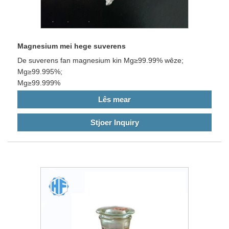
Magnesium mei hege suverens
De suverens fan magnesium kin Mg≥99.99% wêze;
Mg≥99.995%;
Mg≥99.999%
Lês mear
Stjoer Inquiry