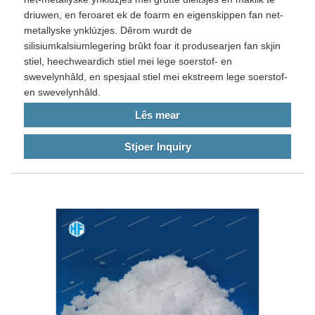
driuwen, en feroaret ek de foarm en eigenskippen fan net-
metallyske ynklúzjes. Dêrom wurdt de
silisiumkalsiumlegering brûkt foar it produsearjen fan skjin
stiel, heechweardich stiel mei lege soerstof- en
swevelynhâld, en spesjaal stiel mei ekstreem lege soerstof-
en swevelynhâld.
Lês mear
Stjoer Inquiry