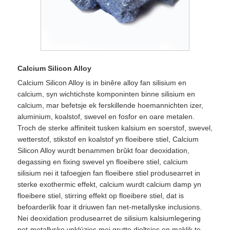
Calcium Silicon Alloy
Calcium Silicon Alloy is in binêre alloy fan silisium en
calcium, syn wichtichste komponinten binne silisium en
calcium, mar befetsje ek ferskillende hoemannichten izer,
aluminium, koalstof, swevel en fosfor en oare metalen.
Troch de sterke affiniteit tusken kalsium en soerstof, swevel,
wetterstof, stikstof en koalstof yn floeibere stiel, Calcium
Silicon Alloy wurdt benammen brûkt foar deoxidation,
degassing en fixing swevel yn floeibere stiel, calcium
silisium nei it tafoegjen fan floeibere stiel produsearret in
sterke exothermic effekt, calcium wurdt calcium damp yn
floeibere stiel, stirring effekt op floeibere stiel, dat is
befoarderlik foar it driuwen fan net-metallyske inclusions.
Nei deoxidation produsearret de silisium kalsiumlegering
net-metallyske ynklúzjes mei grutte dieltsjes en maklik te