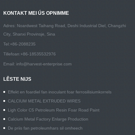
KONTAKT MEI ÚS OPNIMME
Adres: Noardwest Taihang Road, Deshi Industrial Diel, Changzhi
City, Shanxi Provinsje, Sina
Tel:
+86-2088235
Tillefoan:
+86-18535532976
Email:
info@harvest-enterprise.com
LÊSTE NIJS
Effekt en foardiel fan inoculant foar ferrosilisiumkorrels
CALCIUM METAL EXTRUDED WIRES
Ligh Color C5 Petroleum Resin Foar Road Paint
Calcium Metal Factory Enlarge Production
De priis fan petroleumhars sil omheech