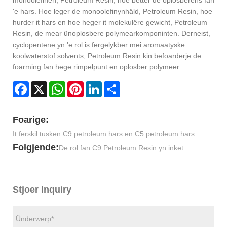
monoolefinen, Petroleum Resin, hoe better de oplosberens fan
'e hars. Hoe leger de monoolefinynhâld, Petroleum Resin, hoe
hurder it hars en hoe heger it molekulêre gewicht, Petroleum
Resin, de mear ûnoplosbere polymearkomponinten. Derneist,
cyclopentene yn 'e rol is fergelykber mei aromaatyske
koolwaterstof solvents, Petroleum Resin kin befoarderje de
foarming fan hege rimpelpunt en oplosber polymeer.
Facebook
X
WhatsApp
Pinterest
LinkedIn
Share
Foarige:
It ferskil tusken C9 petroleum hars en C5 petroleum hars
Folgjende:
De rol fan C9 Petroleum Resin yn inket
Stjoer Inquiry