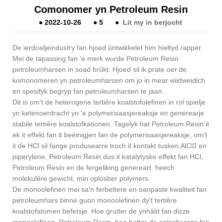
Comonomer yn Petroleum Resin
●
2022-10-26
●
5
●
Lit my in berjocht
De ierdoaljeindustry fan hjoed ûntwikkelet him hieltyd rapper.
Mei de tapassing fan 'e merk wurde Petroleum Resin
petroleumharsen in soad brûkt. Hjoed sil ik prate oer de
komonomeren yn petroleumharsen om jo in mear wiidweidich
en spesifyk begryp fan petroleumharsen te jaan.
Dit is om't de heterogene tertiêre koalstofolefinen in rol spielje
yn ketenoerdracht yn 'e polymerisaasjereaksje en generearje
stabile tertiêre koalstofkationen. Tagelyk hat Petroleum Resin it
ek it effekt fan it beëinigjen fan de polymerisaasjereaksje, om't
it de HCl sil fange produsearre troch it kontakt tusken AlCl3 en
piperylene, Petroleum Resin dus it katalytyske effekt fan HCl,
Petroleum Resin en de fergeliking genereart. heech
molekulêre gewicht, min oplosber polymers.
De monoolefinen mei sa'n ferbettere en oanpaste kwaliteit fan
petroleumhars binne guon monoolefinen dy't tertiêre
koalstofatomen befetsje. Hoe grutter de ynhâld fan dizze